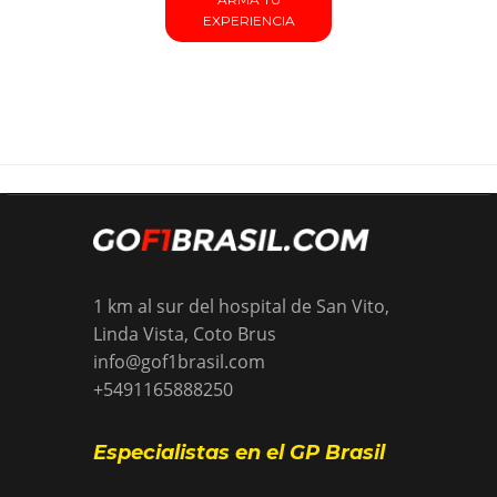
EXPERIENCIA
--}}
1 km al sur del hospital de San Vito,
Linda Vista, Coto Brus
info@gof1brasil.com
+5491165888250
Especialistas en el GP Brasil